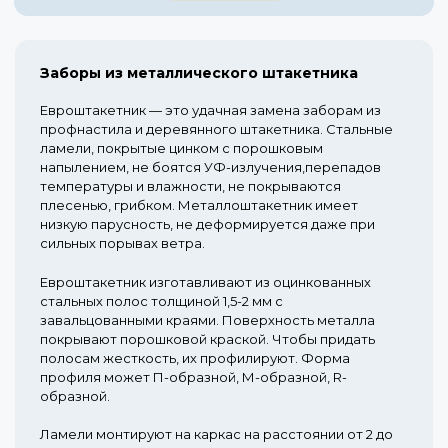
Заборы из металлического штакетника
Евроштакетник — это удачная замена заборам из
профнастила и деревянного штакетника. Стальные
ламели, покрытые цинком с порошковым
напылением, не боятся УФ-излучения,перепадов
температуры и влажности, не покрываются
плесенью, грибком. Металлоштакетник имеет
низкую парусность, не деформируется даже при
сильных порывах ветра.
Евроштакетник изготавливают из оцинкованных
стальных полос толщиной 1,5-2 мм с
завальцованными краями. Поверхность металла
покрывают порошковой краской. Чтобы придать
полосам жесткость, их профилируют. Форма
профиля может П-образной, М-образной, R-
образной.
Ламели монтируют на каркас на расстоянии от 2 до