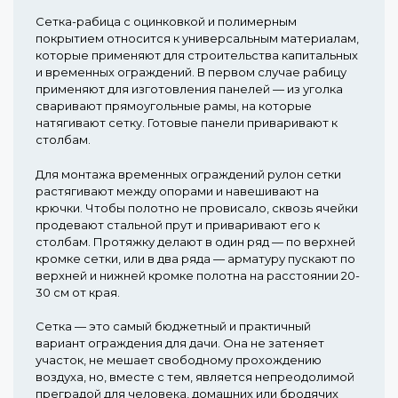
Сетка-рабица с оцинковкой и полимерным
покрытием относится к универсальным материалам,
которые применяют для строительства капитальных
и временных ограждений. В первом случае рабицу
применяют для изготовления панелей — из уголка
сваривают прямоугольные рамы, на которые
натягивают сетку. Готовые панели приваривают к
столбам.
Для монтажа временных ограждений рулон сетки
растягивают между опорами и навешивают на
крючки. Чтобы полотно не провисало, сквозь ячейки
продевают стальной прут и приваривают его к
столбам. Протяжку делают в один ряд — по верхней
кромке сетки, или в два ряда — арматуру пускают по
верхней и нижней кромке полотна на расстоянии 20-
30 см от края.
Сетка — это самый бюджетный и практичный
вариант ограждения для дачи. Она не затеняет
участок, не мешает свободному прохождению
воздуха, но, вместе с тем, является непреодолимой
преградой для человека, домашних или бродячих