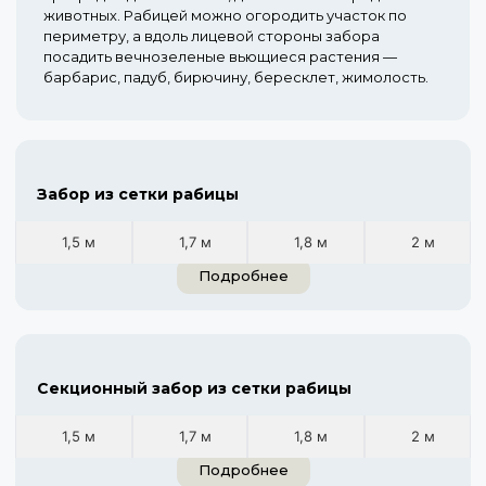
животных. Рабицей можно огородить участок по
периметру, а вдоль лицевой стороны забора
посадить вечнозеленые вьющиеся растения —
барбарис, падуб, бирючину, бересклет, жимолость.
Забор из сетки рабицы
1,5 м
1,7 м
1,8 м
2 м
Подробнее
Секционный забор из сетки рабицы
1,5 м
1,7 м
1,8 м
2 м
Подробнее