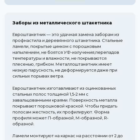
Заборы из металлического штакетника
Евроштакетник — это удачная замена заборам из
профнастила и деревянного штакетника. Стальные
ламели, покрытые цинком с порошковым
напылением, не боятся УФ-излучения,перепадов
температуры и влажности, не покрываются
плесенью, грибком. Металлоштакетник имеет
низкую парусность, не деформируется даже при
сильных порывах ветра.
Евроштакетник изготавливают из оцинкованных
стальных полос толщиной 1,5-2 мм с
завальцованными краями. Поверхность металла
покрывают порошковой краской. Чтобы придать
полосам жесткость, их профилируют. Форма
профиля может П-образной, М-образной, R-
образной.
Ламели монтируют на каркас на расстоянии от 2 до