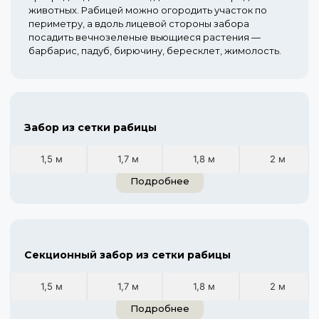
животных. Рабицей можно огородить участок по
периметру, а вдоль лицевой стороны забора
посадить вечнозеленые вьющиеся растения —
барбарис, падуб, бирючину, бересклет, жимолость.
Забор из сетки рабицы
1,5 м
1,7 м
1,8 м
2 м
Подробнее
Секционный забор из сетки рабицы
1,5 м
1,7 м
1,8 м
2 м
Подробнее