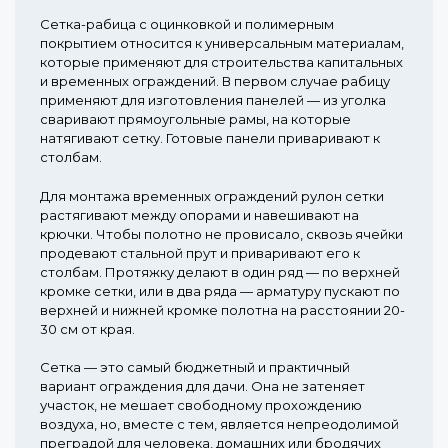
Сетка-рабица с оцинковкой и полимерным
покрытием относится к универсальным материалам,
которые применяют для строительства капитальных
и временных ограждений. В первом случае рабицу
применяют для изготовления панелей — из уголка
сваривают прямоугольные рамы, на которые
натягивают сетку. Готовые панели приваривают к
столбам.
Для монтажа временных ограждений рулон сетки
растягивают между опорами и навешивают на
крючки. Чтобы полотно не провисало, сквозь ячейки
продевают стальной прут и приваривают его к
столбам. Протяжку делают в один ряд — по верхней
кромке сетки, или в два ряда — арматуру пускают по
верхней и нижней кромке полотна на расстоянии 20-
30 см от края.
Сетка — это самый бюджетный и практичный
вариант ограждения для дачи. Она не затеняет
участок, не мешает свободному прохождению
воздуха, но, вместе с тем, является непреодолимой
преградой для человека, домашних или бродячих