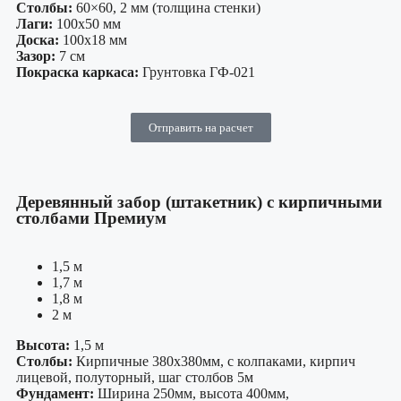
Столбы:
60×60, 2 мм (толщина стенки)
Лаги:
100х50 мм
Доска:
100х18 мм
Зазор:
7 см
Покраска каркаса:
Грунтовка ГФ-021
Отправить на расчет
Деревянный забор (штакетник) с кирпичными
столбами Премиум
1,5 м
1,7 м
1,8 м
2 м
Высота:
1,5 м
Столбы:
Кирпичные 380х380мм, с колпаками, кирпич
лицевой, полуторный, шаг столбов 5м
Фундамент:
Ширина 250мм, высота 400мм,