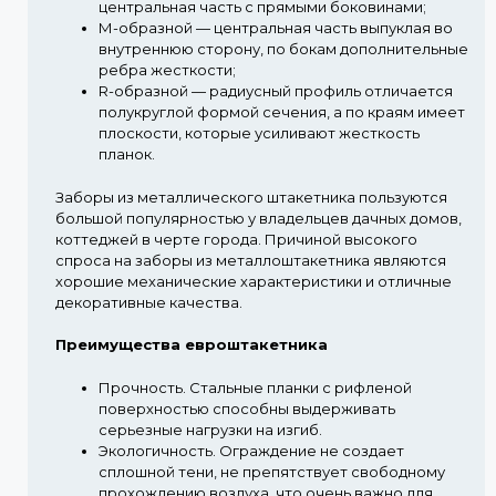
центральная часть с прямыми боковинами;
М-образной
— центральная часть выпуклая во
внутреннюю сторону, по бокам дополнительные
ребра жесткости;
R-образной
— радиусный профиль отличается
полукруглой формой сечения, а по краям имеет
плоскости, которые усиливают жесткость
планок.
Заборы из металлического штакетника пользуются
большой популярностью у владельцев дачных домов,
коттеджей в черте города. Причиной высокого
спроса на заборы из металлоштакетника являются
хорошие механические характеристики и отличные
декоративные качества.
Преимущества евроштакетника
Прочность.
Стальные планки с рифленой
поверхностью способны выдерживать
серьезные нагрузки на изгиб.
Экологичность.
Ограждение не создает
сплошной тени, не препятствует свободному
прохождению воздуха, что очень важно для