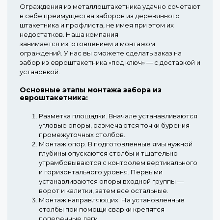
Ограждения из металлоштакетника удачно сочетают
в себе преимущества заборов из деревянного
штакетника и профлиста, не имея при этом их
недостатков. Наша компания
занимается изготовлением и монтажом
ограждений. У нас вы сможете сделать заказ на
забор из евроштакетника «под ключ» — с доставкой и
установкой.
Основные этапы монтажа забора из
евроштакетника:
Разметка площадки.
Вначале устанавливаются
угловые опоры, размечаются точки бурения
промежуточных столбов.
Монтаж опор.
В подготовленные ямы нужной
глубины опускаются столбы и тщательно
утрамбовываются с контролем вертикального
и горизонтального уровня. Первыми
устанавливаются опоры входной группы —
ворот и калитки, затем все остальные.
Монтаж направляющих.
На установленные
столбы при помощи сварки крепятся
поперечные лаги.