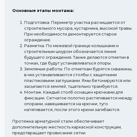
Основные этапы монтажа:
Подготовка.
Периметр участка расчищается от
строительного мусора, кустарника, высокой травы.
При необходимости демонтируется старое
ограждение.
Разметка.
По межевой границе колышками и
строительным шнуром обозначается линия
будущего ограждения. Также делаются отметки в
точках, где будут устанавливаться опоры.
Земляные работы.
По отметкам бурятся скважины,
в них устанавливаются столбы с защитными
пластиковыми заглушками. Ямы бетонируются или
засыпаются землей, тщательно трамбуются.
Монтаж.
Каждый столб оснащен крючками для
фиксации. Сетчатое полотно растягивается между
опорами, навешивается на крючки, туго
натягивается, после этого крюки загибаются.
Протяжка арматурной стали обеспечивает
дополнительную жесткость каркасной конструкции,
предотвращает провисание сетки.